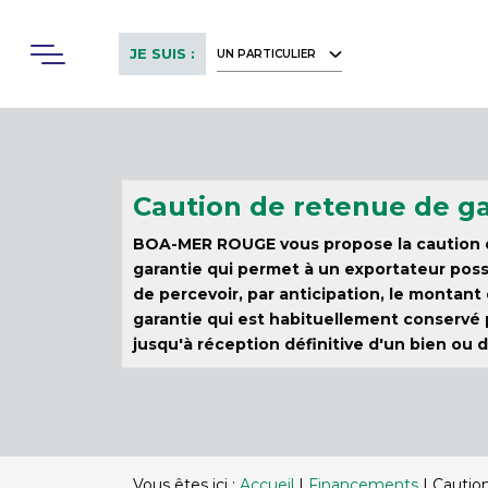
Skip
to
Menu
JE SUIS :
UN PARTICULIER
main
content
Caution de retenue de ga
BOA-MER ROUGE vous propose la caution 
garantie qui permet à un exportateur pos
de percevoir, par anticipation, le montant
garantie qui est habituellement conservé
jusqu'à réception définitive d'un bien ou d
Vous êtes ici :
Accueil
|
Financements
|
Cautio