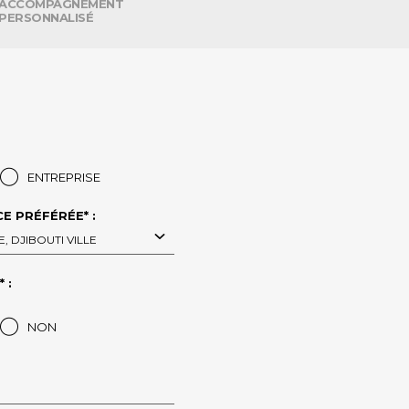
ACCOMPAGNEMENT
PERSONNALISÉ
ENTREPRISE
E PRÉFÉRÉE* :
E, DJIBOUTI VILLE
 :
NON