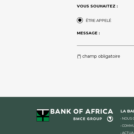
VOUS SOUHAITEZ :
ÊTRE APPELÉ
MESSAGE :
(*) champ obligatoire
LA B
NOUS 
COMMU
ACTUA