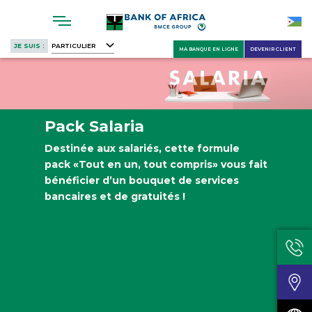
Skip
to
main
JE SUIS :
PARTICULIER
MA BANQUE EN LIGNE
DEVENIR CLIENT
content
Pack Salaria
Destinée aux salariés, cette formule
pack «Tout en un, tout compris» vous fait
bénéficier d’un bouquet de services
bancaires et de gratuités !