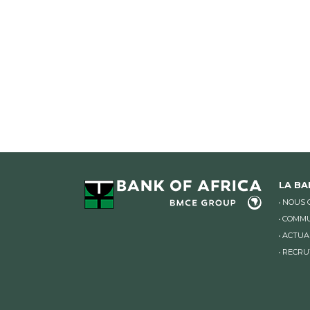
LA B
NOUS 
COMMU
ACTUA
RECRU